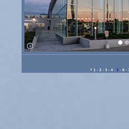
«
-
-
-
-
-
-
1
2
3
4
5
6