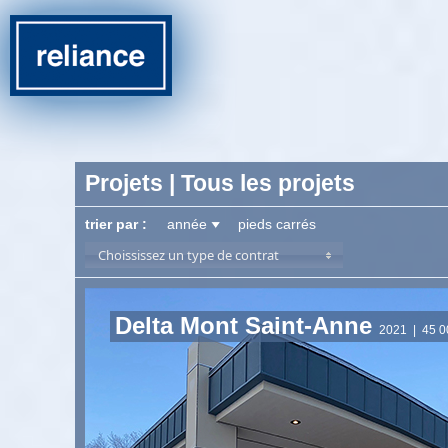
Projets | Tous les projets
trier par :
année
pieds carrés
Choississez un type de contrat
«
-
-
-
-
-
-
1
2
3
4
5
6
Delta Mont Saint-Anne
2021
| 45 00